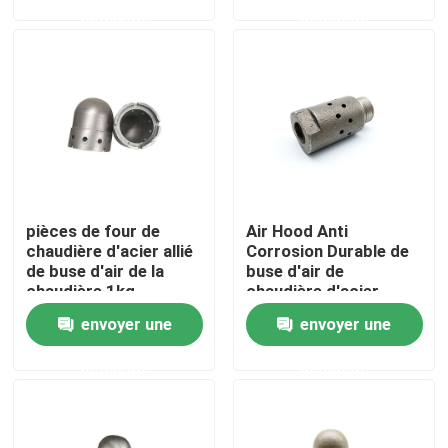
demande
demande
Visite d'usine
Contrôle de qualité
Contactez-nous
pièces de four de
Air Hood Anti
Demandez une citation
chaudière d'acier allié
Corrosion Durable de
de buse d'air de la
buse d'air de
chaudière 1kg
chaudière d'acier
Pièces de four de chaudière
Wearproof
inoxydable d'acier allié
envoyer une
envoyer une
demande
demande
Pièces de chaudière de charbon
plat d'acier au carbone