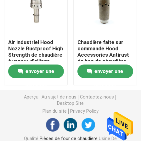
Tuyau d'acier sans couture
Tuyau sans couture d'alliage
Air industriel Hood
Chaudière faite sur
Nozzle Rustproof High
commande Hood
Strength de chaudière
Accessories Antirust
Tuyau à haute pression de chaudière
à vapeur d'alliage
de bec de chaudière
d'acier inoxydable
envoyer une
envoyer une
d'OEM
Tuyau d'acier de précision
demande
demande
Boucliers de tube de chaudière
Aperçu
Au sujet de nous
Contactez-nous
Desktop Site
Plan du site
Privacy Policy
Buse d'air de chaudière
Barre à chaînes de grille
Qualité
Pièces de four de chaudière
Usine De