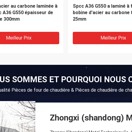
 50Cr A20502, tuyau sans
Le rond de tuyaux d'acier 
'alliage du carbone 5150
carbone d'ASTM A106 SCH
tiré à froid
laminé à froid
Meilleur Prix
Meilleur Prix
OUS SOMMES ET POURQUOI NOUS C
ualité Pièces de four de chaudière & Pièces de chaudière de cha
Zhongxi (shandong) M