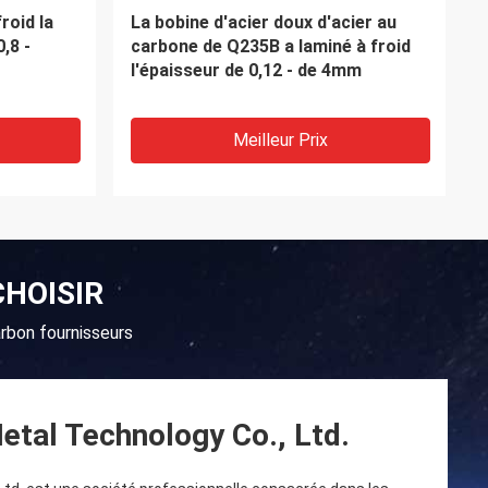
au
Mme Carbon Steel Coil de Q345A
40 a
Q345B Q345C Q345D Q345E
Meilleur Prix
HOISIR
rbon fournisseurs
etal Technology Co., Ltd.