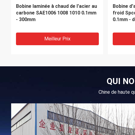
U forment la pile de tôle d'acier
ASTM A29
pour la construction SY390 Q345B
couture d
en acier é
Meilleur Prix
QUI N
Chine de haute q