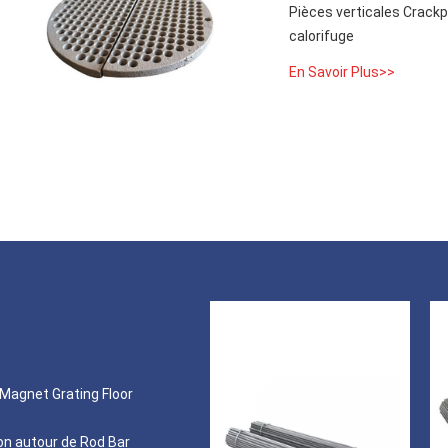
Pièces verticales Crackp
calorifuge
En Savoir Plus>>
r Magnet Grating Floor
ion autour de Rod Bar