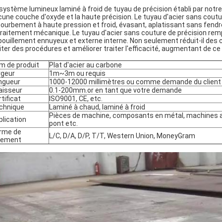
système lumineux laminé à froid de tuyau de précision établi par notre 
une couche d'oxyde et la haute précision. Le tuyau d'acier sans coutur
ourbement à haute pression et froid, évasant, aplatissant sans fendre
traitement mécanique. Le tuyau d'acier sans couture de précision rem
ouillement ennuyeux et externe interne. Non seulement réduit-il des
iter des procédures et améliorer traiter l'efficacité, augmentant de ce
m de produit
Plat d'
acier au carbone
rgeur
1m~3m ou requis
ngueur
1000-12000 millimètres ou comme demande du client
aisseur
0.1-200mm.or en tant que votre demande
tificat
ISO9001, CE, etc.
chnique
Laminé à chaud, laminé à froid
Pièces de machine, composants en métal, machines ag
plication
pont etc.
rme de
L/C, D/A, D/P, T/T, Western Union, MoneyGram
iement