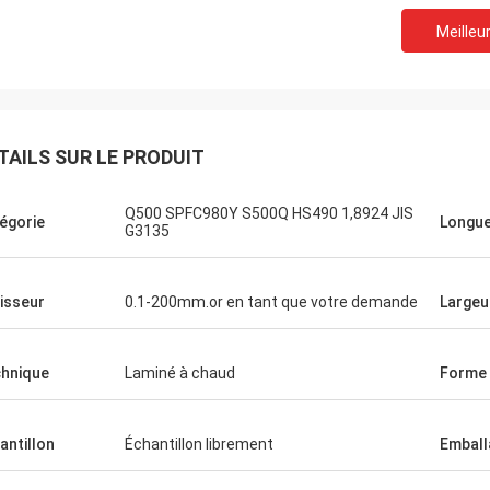
Meilleur
TAILS SUR LE PRODUIT
Q500 SPFC980Y S500Q HS490 1,8924 JIS
égorie
Longu
G3135
isseur
0.1-200mm.or en tant que votre demande
Largeu
hnique
Laminé à chaud
Forme
antillon
Échantillon librement
Emball