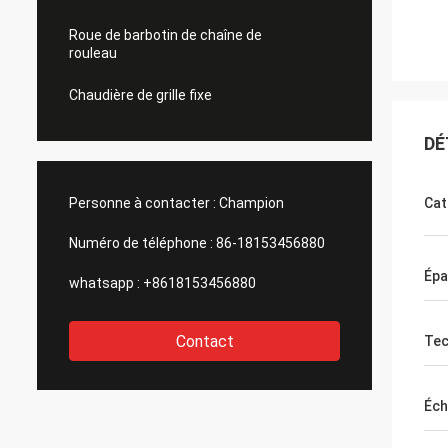
Roue de barbotin de chaîne de
rouleau
Chaudière de grille fixe
DÉ
Personne à contacter :
Champion
Cat
Numéro de téléphone :
86-18153456880
Épa
whatsapp :
+8618153456880
Contact
Tec
Éch