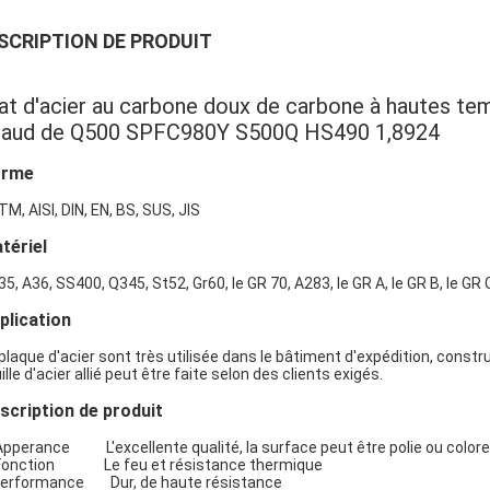
SCRIPTION DE PRODUIT
at d'acier au carbone doux de carbone à hautes temp
haud de Q500 SPFC980Y S500Q HS490 1,8924
orme
M, AISI, DIN, EN, BS, SUS, JIS
tériel
5, A36, SS400, Q345, St52, Gr60, le GR 70, A283, le GR A, le GR B, le GR 
Laisser un message
Nous vous rappellerons bientôt!
plication
plaque d'acier sont très utilisée dans le bâtiment d'expédition, construc
ille d'acier allié peut être faite selon des clients exigés.
scription de produit
Apperance L'excellente qualité, la surface peut être polie ou colore
 Fonction Le feu et résistance thermique
Performance Dur, de haute résistance