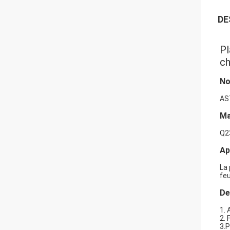
DE
Pl
c
N
AST
Ma
Q23
Ap
La 
feu
De
1. 
2.
3.