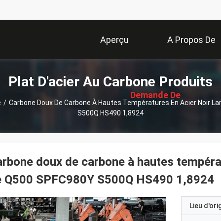
Aperçu
A Propos De
描
Plat D'acier Au Carbone Produits
Nous
述
Demande De
e
/
Carbone Doux De Carbone À Hautes Températures En Acier Noir L
S500Q HS490 1,8924
Soumission
rbone doux de carbone à hautes températ
e Q500 SPFC980Y S500Q HS490 1,8924
Lieu d'ori