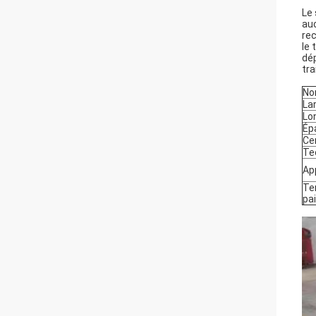
Le 
auc
rec
le 
dép
tra
No
La
Lo
Ép
Cer
Te
Ap
Te
pa