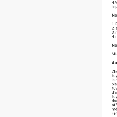
4.A
le 
No
1. 
2. 
3. 
4.
No
Mi 
Au
Zho
tuy
la 
pla
tuy
d'a
tuy
dou
af
mét
Fer