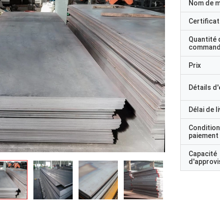
Nom de 
Certificat
Quantité 
command
Prix
Détails d
Délai de l
Condition
paiement
Capacité
d'approv