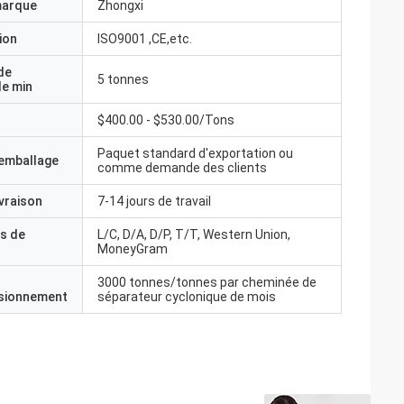
marque
Zhongxi
ion
ISO9001 ,CE,etc.
de
5 tonnes
e min
$400.00 - $530.00/Tons
Paquet standard d'exportation ou
'emballage
comme demande des clients
ivraison
7-14 jours de travail
s de
L/C, D/A, D/P, T/T, Western Union,
MoneyGram
3000 tonnes/tonnes par cheminée de
isionnement
séparateur cyclonique de mois