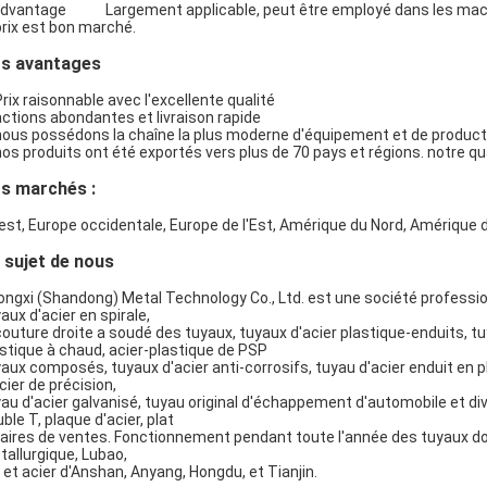
dvantage Largement applicable, peut être employé dans les machines, 
prix est bon marché.
s avantages
Prix raisonnable avec l'excellente qualité
actions abondantes et livraison rapide
nous possédons la chaîne la plus moderne d'équipement et de product
SOUMETTRE
nos produits ont été exportés vers plus de 70 pays et régions. notre
s marchés :
est, Europe occidentale, Europe de l'Est, Amérique du Nord, Amérique d
 sujet de nous
ngxi (Shandong) Metal Technology Co., Ltd. est une société professio
aux d'acier en spirale,
couture droite a soudé des tuyaux, tuyaux d'acier plastique-enduits, t
stique à chaud, acier-plastique de PSP
aux composés, tuyaux d'acier anti-corrosifs, tuyau d'acier enduit en p
cier de précision,
au d'acier galvanisé, tuyau original d'échappement d'automobile et dive
ble T, plaque d'acier, plat
faires de ventes. Fonctionnement pendant toute l'année des tuyaux d
allurgique, Lubao,
 et acier d'Anshan, Anyang, Hongdu, et Tianjin.