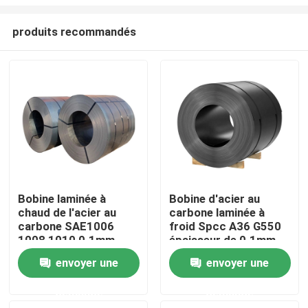
produits recommandés
Bobine laminée à
Bobine d'acier au
chaud de l'acier au
carbone laminée à
Maison
carbone SAE1006
froid Spcc A36 G550
1008 1010 0.1mm -
épaisseur de 0.1mm -
300mm
de 300mm
Produits
envoyer une
envoyer une
demande
demande
Au sujet de nous