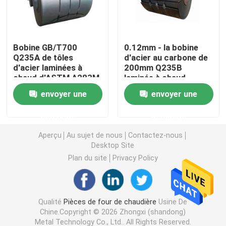
Tuyau d'acier sans couture
Bobine GB/T700
0.12mm - la bobine
Q235A de tôles
d'acier au carbone de
Tuyau sans couture d'alliage
d'acier laminées à
200mm Q235B
chaud d'ASTM A283M
laminée à chaud
Gr.D JIS G3101
acceptent la coutume
Tuyau à haute pression de chaudière
envoyer une
envoyer une
demande
demande
Tuyau d'acier de précision
Aperçu
Au sujet de nous
Contactez-nous
Desktop Site
Boucliers de tube de chaudière
Plan du site
Privacy Policy
Buse d'air de chaudière
Qualité
Pièces de four de chaudière
Usine De
Chine.Copyright © 2026 Zhongxi (shandong)
Barre à chaînes de grille
Metal Technology Co., Ltd.. All Rights Reserved.