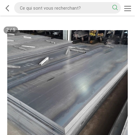
2
/
5