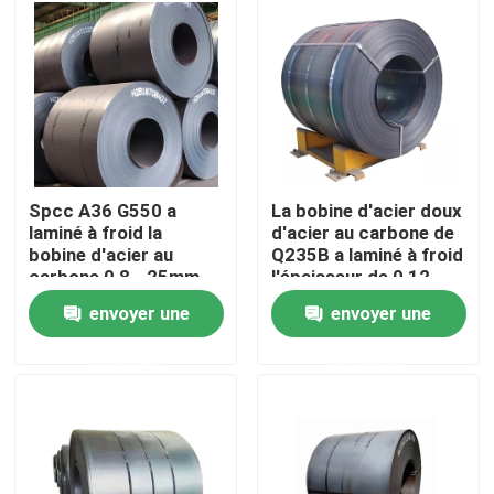
Visite d'usine
Contrôle de qualité
Contactez-nous
Spcc A36 G550 a
La bobine d'acier doux
laminé à froid la
d'acier au carbone de
bobine d'acier au
Q235B a laminé à froid
Demandez une citation
carbone 0,8 - 25mm
l'épaisseur de 0,12 -
de 4mm
envoyer une
envoyer une
Pièces de four de chaudière
demande
demande
Pièces de chaudière de charbon
plat d'acier au carbone