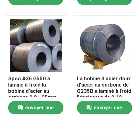
demande
demande
Visite d'usine
Contrôle de qualité
Contactez-nous
Demandez une citation
Spcc A36 G550 a
La bobine d'acier doux
laminé à froid la
d'acier au carbone de
bobine d'acier au
Q235B a laminé à froid
Pièces de four de chaudière
carbone 0,8 - 25mm
l'épaisseur de 0,12 -
de 4mm
envoyer une
envoyer une
Pièces de chaudière de charbon
demande
demande
plat d'acier au carbone