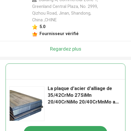
Greenland Central Plaza, No. 2999,
Qizhou Road, Jinan, Shandong,
China ,CHINE
5.0
Fournisseur vérifié
Regardez plus
La plaque d'acier d'alliage de
35/42CrMo 27SiMn
20/40CrNiMo 20/40CrMnMo a
adapté aux besoins du client