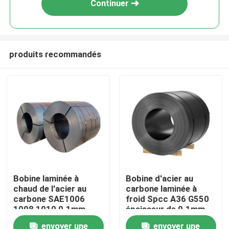
Continuer
produits recommandés
Maison
Bobine laminée à
Bobine d'acier au
chaud de l'acier au
carbone laminée à
Produits
carbone SAE1006
froid Spcc A36 G550
1008 1010 0.1mm -
épaisseur de 0.1mm -
300mm
de 300mm
envoyer une
envoyer une
Au sujet de nous