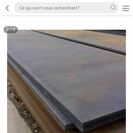
2
/
5