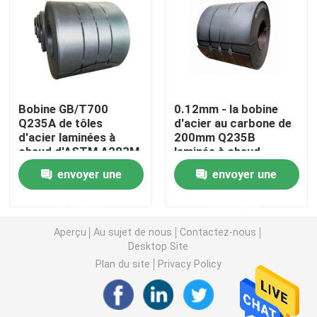
Tuyau d'acier sans couture
Tuyau sans couture d'alliage
Bobine GB/T700
0.12mm - la bobine
Q235A de tôles
d'acier au carbone de
Tuyau à haute pression de chaudière
d'acier laminées à
200mm Q235B
chaud d'ASTM A283M
laminée à chaud
Gr.D JIS G3101
acceptent la coutume
Tuyau d'acier de précision
envoyer une
envoyer une
demande
demande
Boucliers de tube de chaudière
Aperçu
Au sujet de nous
Contactez-nous
Desktop Site
Buse d'air de chaudière
Plan du site
Privacy Policy
Barre à chaînes de grille