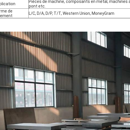
Pièces de machine, composants en métal, machines ag
plication
pont etc.
rme de
L/C, D/A, D/P, T/T, Western Union, MoneyGram
iement