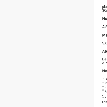
pla
3C
N
Ai
Ma
SA
Ap
Des
d'i
No
* l
* l
* 
* a
;
* d
res