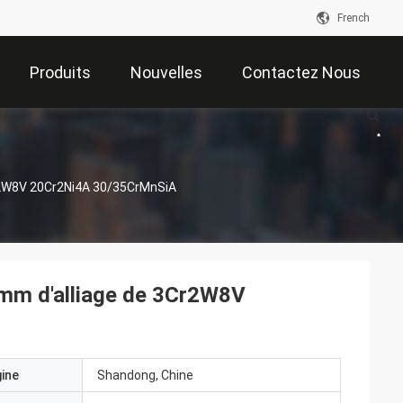
French
Produits
Nouvelles
Contactez Nous
r2W8V 20Cr2Ni4A 30/35CrMnSiA
5mm d'alliage de 3Cr2W8V
gine
Shandong, Chine