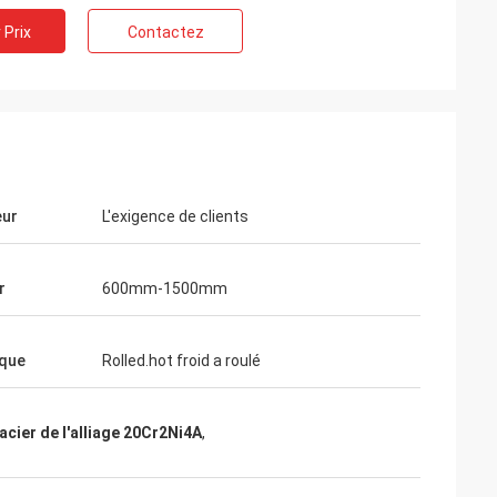
 Prix
Contactez
eur
L'exigence de clients
r
600mm-1500mm
que
Rolled.hot froid a roulé
acier de l'alliage 20Cr2Ni4A
,