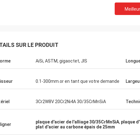
Meilleur
TAILS SUR LE PRODUIT
norme
AiSi, ASTM, gigaoctet, JIS
Longu
isseur
0.1-300mm.or en tant que votre demande
Largeu
ériel
3Cr2W8V 20Cr2Ni4A 30/35CrMnSiA
Techni
plaque d'acier de l'alliage 30/35CrMnSiA
,
plaque d'
ligner
plat d'acier au carbone épais de 25mm