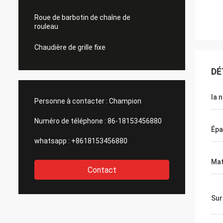
Roue de barbotin de chaîne de
rouleau
Chaudière de grille fixe
DÉ
la 
Personne à contacter :
Champion
Numéro de téléphone :
86-18153456880
Épa
whatsapp :
+8618153456880
Mat
Contact
Sur