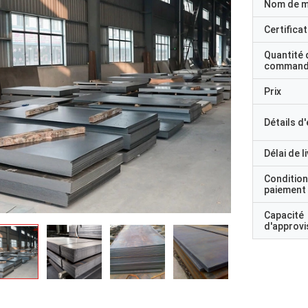
Nom de 
Certificat
Quantité 
command
Prix
Détails d
Délai de l
Condition
paiement
Capacité
d'approv