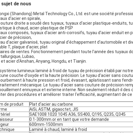
 sujet de nous
ngxi (Shandong) Metal Technology Co., Ltd. est une société professio
aux d'acier en spirale,
couture droite a soudé des tuyaux, tuyaux d'acier plastique-enduits, t
stique à chaud, acier-plastique de PSP
aux composés, tuyaux d'acier anti-corrosifs, tuyau d'acier enduit en p
cier de précision,
au d'acier galvanisé, tuyau original d'échappement d'automobile et dive
ble T, plaque d'acier, plat
faires de ventes. Fonctionnement pendant toute l'année des tuyaux d
allurgique, Lubao,
 et acier d'Anshan, Anyang, Hongdu, et Tianjin.
système lumineux laminé à froid de tuyau de précision établi par notre 
une couche d'oxyde et la haute précision. Le tuyau d'acier sans coutur
ourbement à haute pression et froid, évasant, aplatissant sans fendre
traitement mécanique. Le tuyau d'acier sans couture de précision rem
ouillement ennuyeux et externe interne. Non seulement réduit-il des
iter des procédures et améliorer traiter l'efficacité, augmentant de ce
m de produit
Plat d'
acier au carbone
rme
AiSi, ASTM, gigaoctet, JIS
tériel
SAE1008 1020 1045 A36, SS400, Q195, Q235, Q345
aisseur
0.1-300mm.or en tant que votre demande
rgeur
600mm-1500mm
chnique
Laminé à chaud, laminé à froid