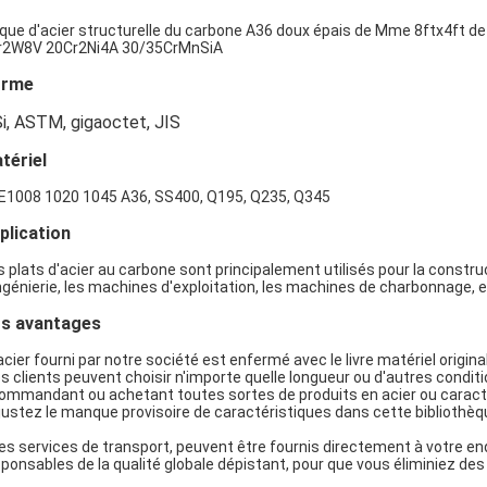
que d'acier structurelle
du carbone A36 doux épais de Mme 8ftx4ft de 
r2W8V 20Cr2Ni4A 30/35CrMnSiA
orme
Si, ASTM, gigaoctet, JIS
tériel
E1008 1020 1045 A36, SS400, Q195, Q235, Q345
plication
 plats d'acier au carbone sont principalement utilisés pour la constru
ngénierie, les machines d'exploitation, les machines de charbonnage, e
s avantages
'acier fourni par notre société est enfermé avec le livre matériel original
es clients peuvent choisir n'importe quelle longueur ou d'autres conditio
commandant ou achetant toutes sortes de produits en acier ou caracté
justez le manque provisoire de caractéristiques dans cette bibliothèq
es services de transport, peuvent être fournis directement à votre end
ponsables de la qualité globale dépistant, pour que vous éliminiez des