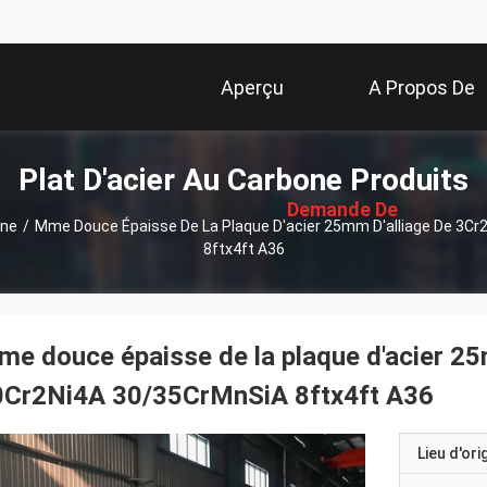
Aperçu
A Propos De
描
Plat D'acier Au Carbone Produits
Nous
述
Demande De
one
/
Mme Douce Épaisse De La Plaque D'acier 25mm D'alliage De 3C
8ftx4ft A36
Soumission
e douce épaisse de la plaque d'acier 2
0Cr2Ni4A 30/35CrMnSiA 8ftx4ft A36
Lieu d'ori