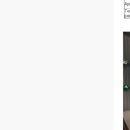
Ap
Te
pa