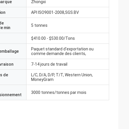
marque
Zhongxi
ion
API ISO9001-2008,SGS.BV
de
5 tonnes
e min
$410.00 - $530.00/Tons
Paquet standard d'exportation ou
'emballage
comme demande des clients,
ivraison
7-14 jours de travail
s de
L/C, D/A, D/P, T/T, Western Union,
MoneyGram
3000 tonnes/tonnes par mois
isionnement