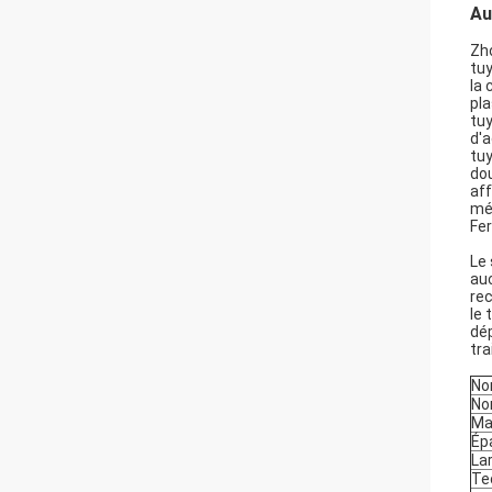
Au
Zho
tuy
la 
pla
tuy
d'a
tuy
dou
af
mét
Fer
Le 
auc
rec
le 
dép
tra
No
No
Ma
Ép
La
Te