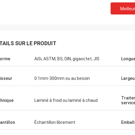
Meilleur
TAILS SUR LE PRODUIT
norme
AiSi, ASTM, BS, DIN, gigaoctet, JIS
Longu
isseur
0.1mm-300mm ou au besoin
Largeu
Traite
hnique
Laminé à froid ou laminé à chaud
servic
antillon
Échantillon librement
Emball