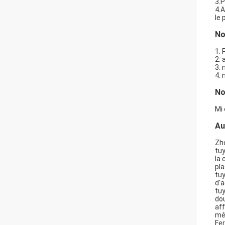
3.
4.A
le 
No
1. 
2. 
3. 
4.
No
Mi 
Au
Zho
tuy
la 
pla
tuy
d'a
tuy
dou
af
mét
Fer