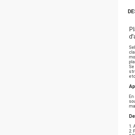
DE
Pl
d'
Sel
cla
mol
pla
Se 
str
etc
Ap
En 
sou
mac
De
1. 
2.