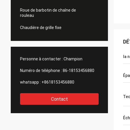
Roue de barbotin de chaîne de
rouleau
Chaudière de grille fixe
DÉ
la 
Personne à contacter :
Champion
Numéro de téléphone :
86-18153456880
Épa
whatsapp :
+8618153456880
Tec
Contact
Éch