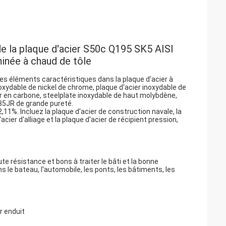
e la plaque d'acier S50c Q195 SK5 AISI 
minée à chaud de tôle
ues éléments caractéristiques dans la plaque d'acier à
inoxydable de nickel de chrome, plaque d'acier inoxydable de
r en carbone, steelplate inoxydable de haut molybdène,
235JR de grande pureté.
11%. Incluez la plaque d'acier de construction navale, la
cier d'alliage et la plaque d'acier de récipient pression,
te résistance et bons à traiter le bâti et la bonne
ns le bateau, l'automobile, les ponts, les bâtiments, les
r enduit