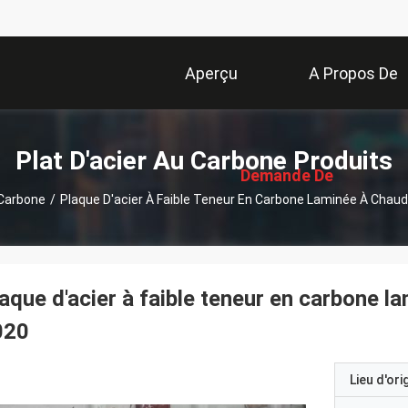
Aperçu
A Propos De
描
Nous
述
Plat D'acier Au Carbone Produits
Demande De
 Carbone
/
Plaque D'acier À Faible Teneur En Carbone Laminée À Chau
Soumission
aque d'acier à faible teneur en carbone 
020
Lieu d'ori