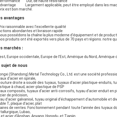
Performance Dur, de haute résistance
dvantage Largement applicable, peut être employé dans les machines, 
prix est bon marché.
s avantages
Prix raisonnable avec l'excellente qualité
actions abondantes et livraison rapide
SOUMETTRE
nous possédons la chaîne la plus moderne d'équipement et de product
nos produits ont été exportés vers plus de 70 pays et régions. notre
s marchés :
est, Europe occidentale, Europe de l'Est, Amérique du Nord, Amérique d
 sujet de nous
ngxi (Shandong) Metal Technology Co., Ltd. est une société professio
aux d'acier en spirale,
couture droite a soudé des tuyaux, tuyaux d'acier plastique-enduits, t
stique à chaud, acier-plastique de PSP
aux composés, tuyaux d'acier anti-corrosifs, tuyau d'acier enduit en p
cier de précision,
au d'acier galvanisé, tuyau original d'échappement d'automobile et dive
ble T, plaque d'acier, plat
faires de ventes. Fonctionnement pendant toute l'année des tuyaux d
allurgique, Lubao,
 et acier d'Anshan, Anyang, Hongdu, et Tianjin.