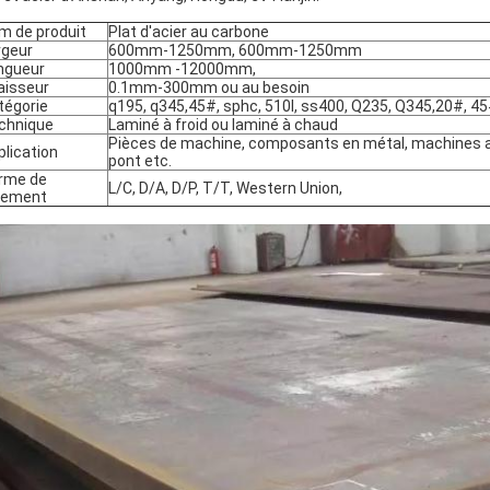
m de produit
Plat d'
acier au carbone
rgeur
600mm-1250mm, 600mm-1250mm
ngueur
1000mm -12000mm,
aisseur
0.1mm-300mm ou au besoin
tégorie
q195, q345,45#, sphc, 510l, ss400, Q235, Q345,20#, 4
chnique
Laminé à froid ou laminé à chaud
Pièces de machine, composants en métal, machines ag
plication
pont etc.
rme de
L/C, D/A, D/P, T/T, Western Union,
iement