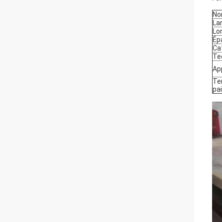
No
La
Lo
Ép
Ca
Te
Ap
Te
pa