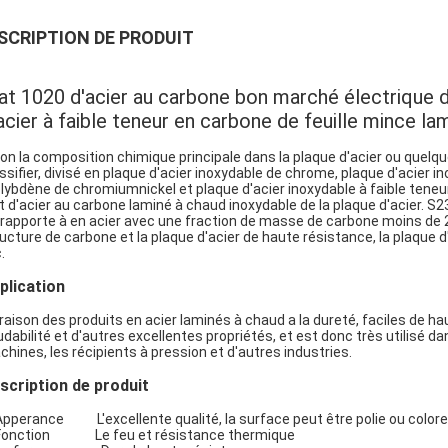
SCRIPTION DE PRODUIT
at 1020 d'acier au carbone bon marché électrique d
acier à faible teneur en carbone de feuille mince la
on la composition chimique principale dans la plaque d'acier ou quelq
ssifier, divisé en plaque d'acier inoxydable de chrome, plaque d'acier 
ybdène de chromiumnickel et plaque d'acier inoxydable à faible teneu
t d'acier au carbone laminé à chaud inoxydable de la plaque d'acier. S
rapporte à en acier avec une fraction de masse de carbone moins de 2,
ucture de carbone et la plaque d'acier de haute résistance, la plaque d'a
.
Laisser un message
Nous vous rappellerons bientôt!
plication
raison des produits en acier laminés à chaud a la dureté, faciles de hau
dabilité et d'autres excellentes propriétés, et est donc très utilisé da
hines, les récipients à pression et d'autres industries.
scription de produit
Apperance L'excellente qualité, la surface peut être polie ou colore
 Fonction Le feu et résistance thermique