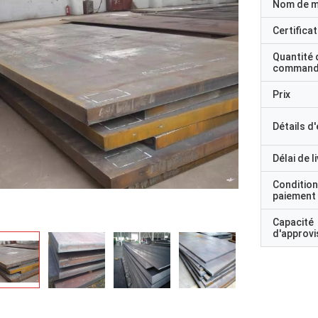
Nom de 
Certificat
Quantité 
command
Prix
Détails d
Délai de l
Condition
paiement
Capacité
d'approv