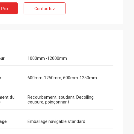
 Prix
Contactez
eur
1000mm -12000mm
r
600mm-1250mm, 600mm-1250mm
ment du
Recourbement, soudant, Decoiling,
e
coupure, poinçonnant
age
Emballage navigable standard