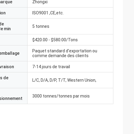
marque
Zhongxi
ion
ISO9001 ,CE,etc.
de
5 tonnes
e min
$420.00 - $580.00/Tons
Paquet standard d'exportation ou
'emballage
comme demande des clients
ivraison
7-14 jours de travail
s de
L/C, D/A, D/P, T/T, Western Union,
3000 tonnes/tonnes par mois
isionnement