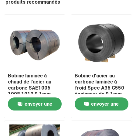
produits recommandés
Bobine laminée à
Bobine d'acier au
chaud de l'acier au
carbone laminée à
carbone SAE1006
froid Spcc A36 G550
1008 1010 0.1mm -
épaisseur de 0.1mm -
Maison
300mm
de 300mm
envoyer une
envoyer une
Produits
demande
demande
Au sujet de nous