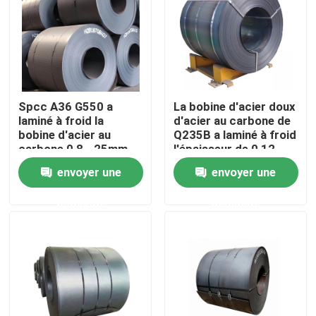
Visite d'usine
Contrôle de qualité
Spcc A36 G550 a
La bobine d'acier doux
laminé à froid la
d'acier au carbone de
Contactez-nous
bobine d'acier au
Q235B a laminé à froid
carbone 0,8 - 25mm
l'épaisseur de 0,12 -
de 4mm
envoyer une
envoyer une
Demandez une citation
demande
demande
Pièces de four de chaudière
Pièces de chaudière de charbon
plat d'acier au carbone