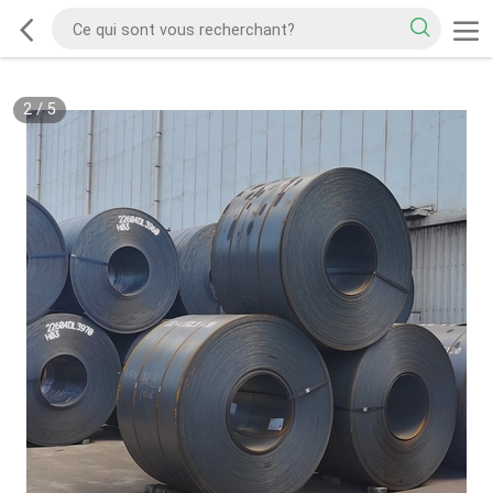
2
/
5