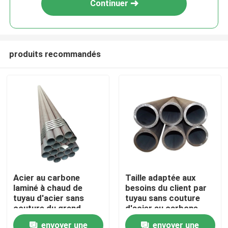
Continuer
produits recommandés
Maison
Acier au carbone
Taille adaptée aux
laminé à chaud de
besoins du client par
Produits
tuyau d'acier sans
tuyau sans couture
couture du grand
d'acier au carbone
diamètre 20Cr
20G
envoyer une
envoyer une
Au sujet de nous