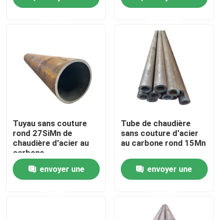
demande
demande
Visite d'usine
Contrôle de qualité
Contactez-nous
Demandez une citation
Tuyau sans couture
Tube de chaudière
rond 27SiMn de
sans couture d'acier
chaudière d'acier au
au carbone rond 15Mn
Pièces de four de chaudière
carbone
envoyer une
envoyer une
Pièces de chaudière de charbon
demande
demande
plat d'acier au carbone