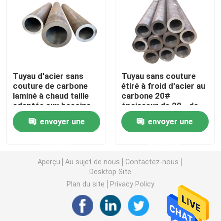
Tuyau d'acier sans couture
Tuyau sans couture d'alliage
Tuyau d'acier sans
Tuyau sans couture
couture de carbone
étiré à froid d'acier au
Tuyau à haute pression de chaudière
laminé à chaud taille
carbone 20#
adaptée aux besoins
épaisseur de 20 - de
du client 1 par pouce
80 millimètres
Tuyau d'acier de précision
envoyer une
envoyer une
demande
demande
Boucliers de tube de chaudière
Aperçu
Au sujet de nous
Contactez-nous
Desktop Site
Buse d'air de chaudière
Plan du site
Privacy Policy
Barre à chaînes de grille