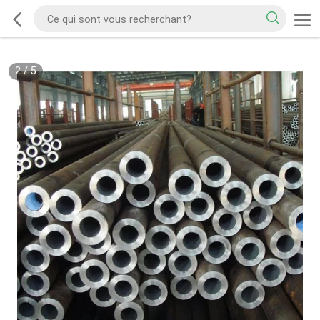
2
/
5