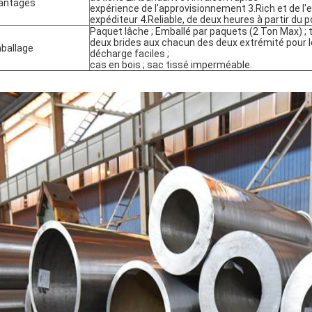
antages
expérience de l'approvisionnement 3.Rich et de l'e
expéditeur 4.Reliable, de deux heures à partir du p
Paquet lâche ; Emballé par paquets (2 Ton Max) 
deux brides aux chacun des deux extrémité pour 
ballage
décharge faciles ;
cas en bois ; sac tissé imperméable.