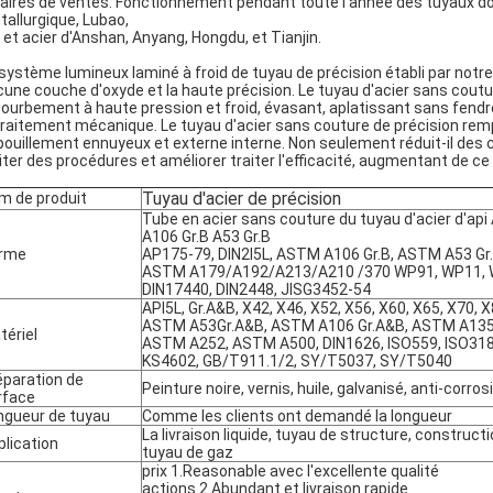
faires de ventes. Fonctionnement pendant toute l'année des tuyaux d
allurgique, Lubao,
 et acier d'Anshan, Anyang, Hongdu, et Tianjin.
système lumineux laminé à froid de tuyau de précision établi par notre 
une couche d'oxyde et la haute précision. Le tuyau d'acier sans coutur
ourbement à haute pression et froid, évasant, aplatissant sans fendre
traitement mécanique. Le tuyau d'acier sans couture de précision rem
ouillement ennuyeux et externe interne. Non seulement réduit-il des
iter des procédures et améliorer traiter l'efficacité, augmentant de ce
Tuyau d'acier de précision
m de produit
Tube en acier sans couture du tuyau d'acier d'ap
A106 Gr.B A53 Gr.B
rme
AP175-79, DIN2I5L, ASTM A106 Gr.B, ASTM A53 Gr.
ASTM A179/A192/A213/A210 /370 WP91, WP11,
DIN17440, DIN2448, JISG3452-54
API5L, Gr.A&B, X42, X46, X52, X56, X60, X65, X70, X
ASTM A53Gr.A&B, ASTM A106 Gr.A&B, ASTM A135
tériel
ASTM A252, ASTM A500, DIN1626, ISO559, ISO318
KS4602, GB/T911.1/2, SY/T5037, SY/T5040
éparation de
Peinture noire, vernis, huile, galvanisé, anti-corrosi
rface
ngueur de tuyau
Comme les clients ont demandé la longueur
La livraison liquide, tuyau de structure, construct
plication
tuyau de gaz
prix 1.Reasonable avec l'excellente qualité
actions 2.Abundant et livraison rapide