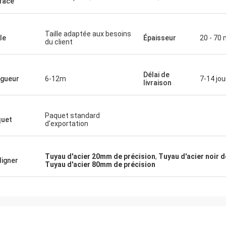
face
Taille adaptée aux besoins
le
Épaisseur
20 - 70 
du client
Délai de
gueur
6-12m
7-14 jou
livraison
Paquet standard
uet
d'exportation
Tuyau d'acier 20mm de précision
,
Tuyau d'acier noir 
ligner
Tuyau d'acier 80mm de précision