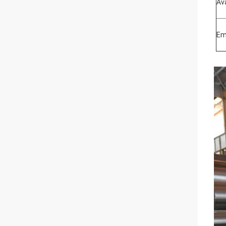
Av
Em