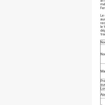
af
mét
Fer
Le 
auc
rec
le 
dép
tra
No
No
Ma
Pr
su
Lo
Ap