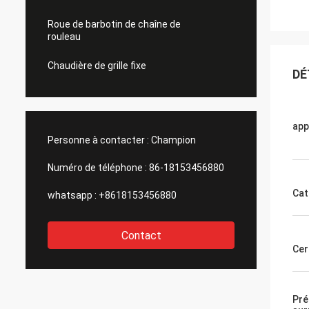
Roue de barbotin de chaîne de
rouleau
Chaudière de grille fixe
DÉ
app
Personne à contacter :
Champion
Numéro de téléphone :
86-18153456880
Cat
whatsapp :
+8618153456880
Contact
Cer
Pré