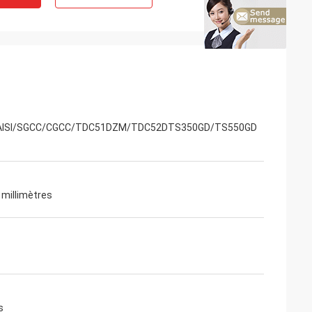
ISI/SGCC/CGCC/TDC51DZM/TDC52DTS350GD/TS550GD
 millimètres
s