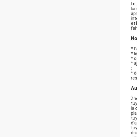
Le 
lu
apr
int
et 
fai
No
* l
* l
* 
* a
;
* d
res
Au
Zho
tuy
la 
pla
tuy
d'a
tuy
dou