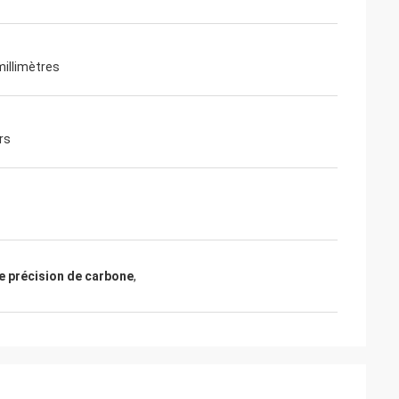
millimètres
rs
de précision de carbone
,