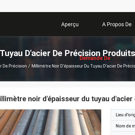
Aperçu
A Propos De
描
Nous
述
Tuyau D'acier De Précision Produit
Demande De
r De Précision
/
Millimètre Noir D'épaisseur Du Tuyau D'acier De Préci
Soumission
llimètre noir d'épaisseur du tuyau d'acier
Lieu d'ori
Nom de 