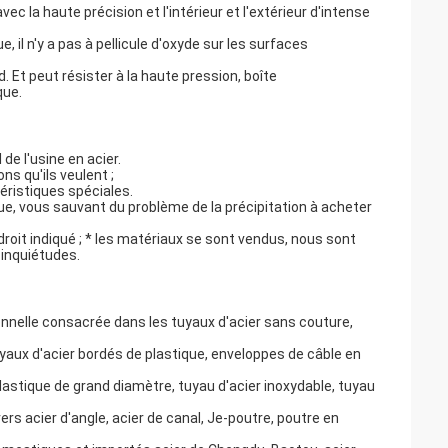
ec la haute précision et l'intérieur et l'extérieur d'intense
, il n'y a pas à pellicule d'oxyde sur les surfaces
. Et peut résister à la haute pression, boîte
que.
 de l'usine en acier.
ns qu'ils veulent ;
ristiques spéciales.
ue, vous sauvant du problème de la précipitation à acheter
roit indiqué ; * les matériaux se sont vendus, nous sont
 inquiétudes.
nnelle consacrée dans les tuyaux d'acier sans couture,
uyaux d'acier bordés de plastique, enveloppes de câble en
lastique de grand diamètre, tuyau d'acier inoxydable, tuyau
rs acier d'angle, acier de canal, Je-poutre, poutre en