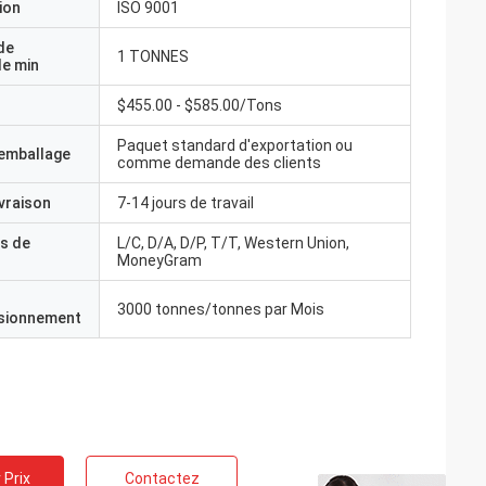
ion
ISO 9001
de
1 TONNES
e min
$455.00 - $585.00/Tons
Paquet standard d'exportation ou
'emballage
comme demande des clients
ivraison
7-14 jours de travail
s de
L/C, D/A, D/P, T/T, Western Union,
MoneyGram
3000 tonnes/tonnes par Mois
isionnement
 Prix
Contactez