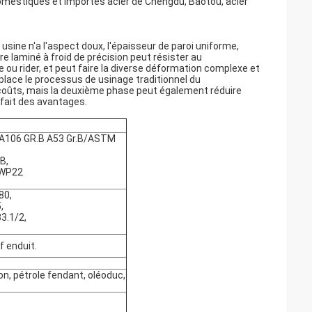
omestiques et importés acier de Chengdu, Baotou, acier
usine n'a l'aspect doux, l'épaisseur de paroi uniforme,
e laminé à froid de précision peut résister au
 ou rider, et peut faire la diverse déformation complexe et
place le processus de usinage traditionnel du
 coûts, mais la deuxième phase peut également réduire
 fait des avantages.
i A106 GR.B A53 Gr.B/ASTM
B,
 WP22
80,
,
3.1/2,
f enduit.
ion, pétrole fendant, oléoduc,