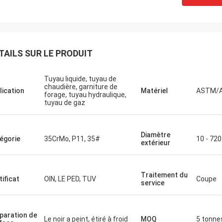
TAILS SUR LE PRODUIT
Tuyau liquide, tuyau de
chaudière, garniture de
lication
Matériel
ASTM/A
forage, tuyau hydraulique,
tuyau de gaz
Diamètre
égorie
35CrMo, P11, 35#
10 - 720
extérieur
Traitement du
tificat
OIN, LE PED, TUV
Coupe
service
paration de
Le noir a peint, étiré à froid
MOQ
5 tonne