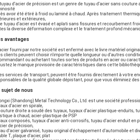
tuyau d'acier de précision est un genre de tuyau d'acier sans couture av
minosité
ès avoir été étiré à froid ou laminé à chaud. Après traitement thermique
érieures et extérieures,
le tuyau d'acier est évasé et aplati sans fissures et recourbement froid
tes la diverse déformation complexe et le traitement profond mécani
s avantages
SOUMETTRE
'acier fourni par notre société est enfermé avec le livre matériel original
es clients peuvent choisir n'importe quelle longueur ou d'autres conditio
commandant ou achetant toutes sortes de produits en acier ou caracté
justez le manque provisoire de caractéristiques dans cette bibliothèq
es services de transport, peuvent être fournis directement à votre end
ponsables de la qualité globale dépistant, pour que vous éliminiez des
 sujet de nous
ngxi (Shandong) Metal Technology Co., Ltd. est une société professio
aux d'acier en spirale,
couture droite a soudé des tuyaux, tuyaux d'acier plastique-enduits, t
stique à chaud, acier-plastique de PSP
aux composés, tuyaux d'acier anti-corrosifs, tuyau d'acier enduit en p
cier de précision,
au d'acier galvanisé, tuyau original d'échappement d'automobile et dive
ble T, plaque d'acier, plat