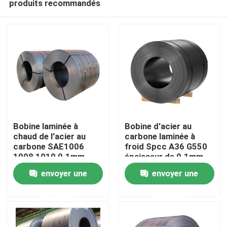
produits recommandés
Bobine laminée à
Bobine d'acier au
chaud de l'acier au
carbone laminée à
carbone SAE1006
froid Spcc A36 G550
1008 1010 0.1mm -
épaisseur de 0.1mm -
Maison
300mm
de 300mm
envoyer une
envoyer une
Produits
demande
demande
Au sujet de nous