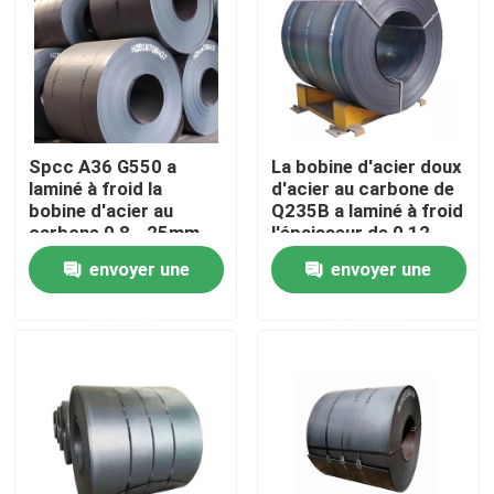
Visite d'usine
Contrôle de qualité
Spcc A36 G550 a
La bobine d'acier doux
laminé à froid la
d'acier au carbone de
Contactez-nous
bobine d'acier au
Q235B a laminé à froid
carbone 0,8 - 25mm
l'épaisseur de 0,12 -
de 4mm
envoyer une
envoyer une
Demandez une citation
demande
demande
Pièces de four de chaudière
Pièces de chaudière de charbon
plat d'acier au carbone