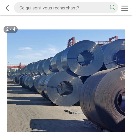
2
/
4