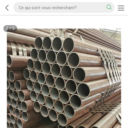
2
/
5