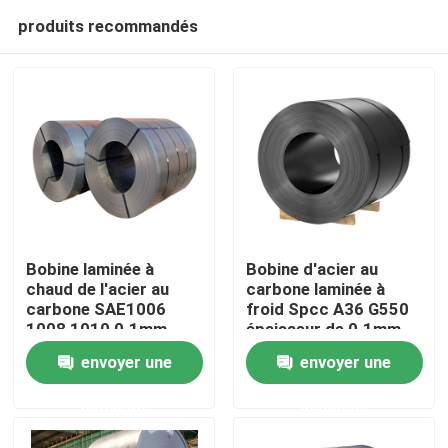
produits recommandés
Bobine laminée à
Bobine d'acier au
chaud de l'acier au
carbone laminée à
carbone SAE1006
froid Spcc A36 G550
Maison
1008 1010 0.1mm -
épaisseur de 0.1mm -
300mm
de 300mm
envoyer une
envoyer une
Produits
demande
demande
Au sujet de nous