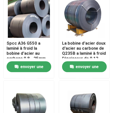
Visite d'usine
Contrôle de qualité
Spcc A36 G550 a
La bobine d'acier doux
Contactez-nous
laminé à froid la
d'acier au carbone de
bobine d'acier au
Q235B a laminé à froid
carbone 0,8 - 25mm
l'épaisseur de 0,12 -
Demandez une citation
de 4mm
envoyer une
envoyer une
demande
demande
Pièces de four de chaudière
Pièces de chaudière de charbon
plat d'acier au carbone