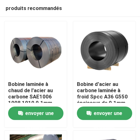
produits recommandés
Bobine laminée à
Bobine d'acier au
chaud de l'acier au
carbone laminée à
carbone SAE1006
froid Spcc A36 G550
Maison
1008 1010 0.1mm -
épaisseur de 0.1mm -
300mm
de 300mm
envoyer une
envoyer une
Produits
demande
demande
Au sujet de nous