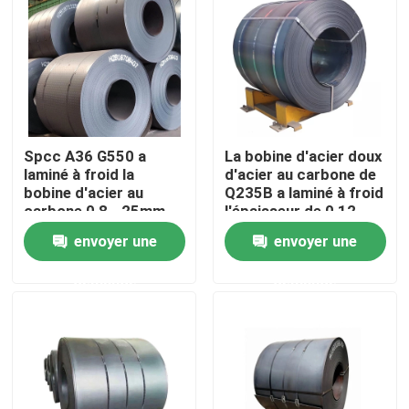
Visite d'usine
Contrôle de qualité
Spcc A36 G550 a
La bobine d'acier doux
Contactez-nous
laminé à froid la
d'acier au carbone de
bobine d'acier au
Q235B a laminé à froid
carbone 0,8 - 25mm
l'épaisseur de 0,12 -
Demandez une citation
de 4mm
envoyer une
envoyer une
demande
demande
Pièces de four de chaudière
Pièces de chaudière de charbon
plat d'acier au carbone