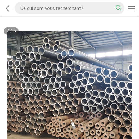
2
/
5