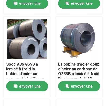
300mm
de 300mm
envoyer une
envoyer une
demande
demande
Visite d'usine
Contrôle de qualité
Contactez-nous
Demandez une citation
Spcc A36 G550 a
La bobine d'acier doux
laminé à froid la
d'acier au carbone de
Pièces de four de chaudière
bobine d'acier au
Q235B a laminé à froid
carbone 0,8 - 25mm
l'épaisseur de 0,12 -
de 4mm
envoyer une
envoyer une
Pièces de chaudière de charbon
demande
demande
plat d'acier au carbone