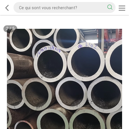
2
/
5