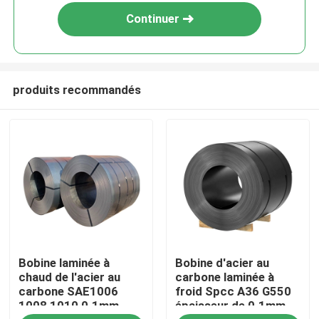
Continuer
produits recommandés
Maison
Bobine laminée à
Bobine d'acier au
Produits
chaud de l'acier au
carbone laminée à
carbone SAE1006
froid Spcc A36 G550
1008 1010 0.1mm -
épaisseur de 0.1mm -
Au sujet de nous