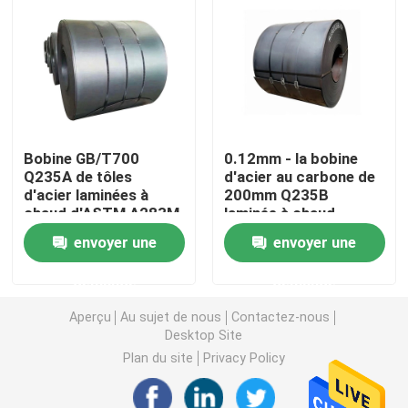
Tuyau d'acier sans couture
Tuyau sans couture d'alliage
Bobine GB/T700
0.12mm - la bobine
Tuyau à haute pression de chaudière
Q235A de tôles
d'acier au carbone de
d'acier laminées à
200mm Q235B
chaud d'ASTM A283M
laminée à chaud
Tuyau d'acier de précision
Gr.D JIS G3101
acceptent la coutume
envoyer une
envoyer une
Boucliers de tube de chaudière
demande
demande
Aperçu
Au sujet de nous
Contactez-nous
Buse d'air de chaudière
Desktop Site
Plan du site
Privacy Policy
Barre à chaînes de grille