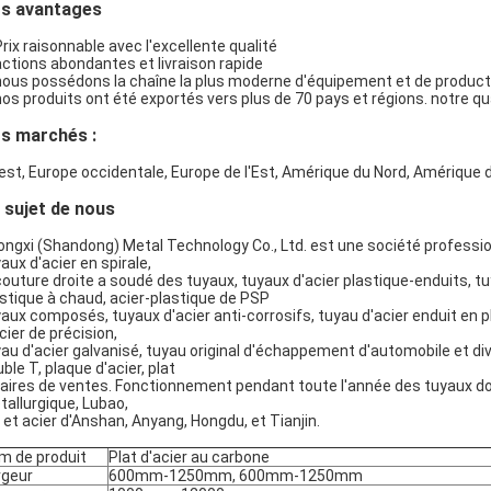
s avantages
Prix raisonnable avec l'excellente qualité
actions abondantes et livraison rapide
nous possédons la chaîne la plus moderne d'équipement et de product
nos produits ont été exportés vers plus de 70 pays et régions. notre
s marchés :
SOUMETTRE
est, Europe occidentale, Europe de l'Est, Amérique du Nord, Amérique d
 sujet de nous
ngxi (Shandong) Metal Technology Co., Ltd. est une société professio
aux d'acier en spirale,
couture droite a soudé des tuyaux, tuyaux d'acier plastique-enduits, t
stique à chaud, acier-plastique de PSP
aux composés, tuyaux d'acier anti-corrosifs, tuyau d'acier enduit en p
cier de précision,
au d'acier galvanisé, tuyau original d'échappement d'automobile et dive
ble T, plaque d'acier, plat
faires de ventes. Fonctionnement pendant toute l'année des tuyaux d
allurgique, Lubao,
 et acier d'Anshan, Anyang, Hongdu, et Tianjin.
m de produit
Plat d'
acier au carbone
rgeur
600mm-1250mm, 600mm-1250mm