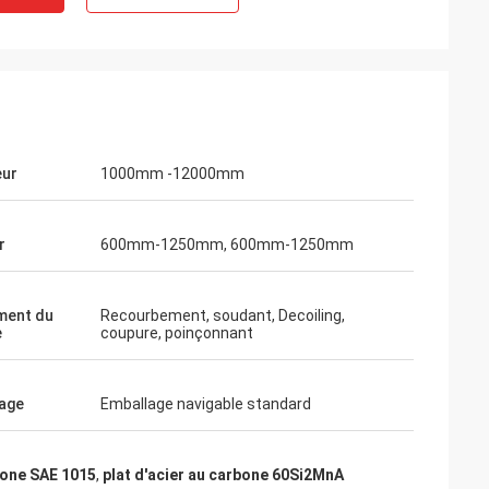
eur
1000mm -12000mm
r
600mm-1250mm, 600mm-1250mm
ment du
Recourbement, soudant, Decoiling,
e
coupure, poinçonnant
age
Emballage navigable standard
bone SAE 1015
,
plat d'acier au carbone 60Si2MnA