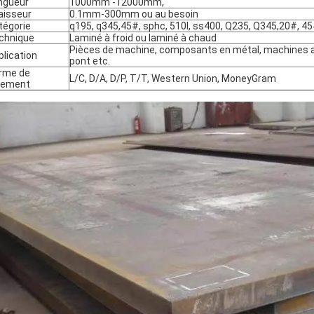
ngueur
1000mm -12000mm,
aisseur
0.1mm-300mm ou au besoin
tégorie
q195, q345,45#, sphc, 510l, ss400, Q235, Q345,20#, 4
chnique
Laminé à froid ou laminé à chaud
Pièces de machine, composants en métal, machines ag
plication
pont etc.
rme de
L/C, D/A, D/P, T/T, Western Union, MoneyGram
iement