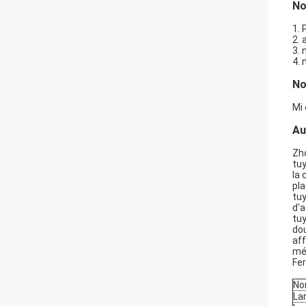
No
1. 
2. 
3. 
4.
No
Mi 
Au
Zho
tuy
la 
pla
tuy
d'a
tuy
dou
af
mét
Fer
No
La