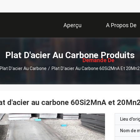
Aperçu
A Propos De
描
Nous
述
Plat D'acier Au Carbone Produits
Demande De
Plat D'acier Au Carbone
/
Plat D'acier Au Carbone 60Si2MnA Et 20Mn
Soumission
at d'acier au carbone 60Si2MnA et 20Mn
Lieu d'ori
Nom de 