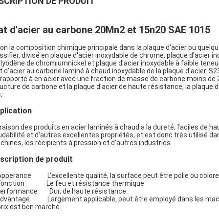
SCRIPTION DE PRODUIT
at d'acier au carbone 20Mn2 et 15n20 SAE 1015
on la composition chimique principale dans la plaque d'acier ou quelq
ssifier, divisé en plaque d'acier inoxydable de chrome, plaque d'acier 
ybdène de chromiumnickel et plaque d'acier inoxydable à faible teneu
t d'acier au carbone laminé à chaud inoxydable de la plaque d'acier. S
rapporte à en acier avec une fraction de masse de carbone moins de 2,
ucture de carbone et la plaque d'acier de haute résistance, la plaque d'a
.
plication
raison des produits en acier laminés à chaud a la dureté, faciles de hau
Laisser un message
Nous vous rappellerons bientôt!
dabilité et d'autres excellentes propriétés, et est donc très utilisé da
hines, les récipients à pression et d'autres industries.
scription de produit
Apperance L'excellente qualité, la surface peut être polie ou colore
 Fonction Le feu et résistance thermique
Performance Dur, de haute résistance
dvantage Largement applicable, peut être employé dans les machines, 
prix est bon marché.