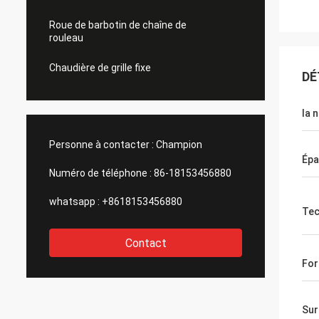
Roue de barbotin de chaîne de
rouleau
Chaudière de grille fixe
DÉ
la 
Personne à contacter :
Champion
Épa
Numéro de téléphone :
86-18153456880
whatsapp :
+8618153456880
Tec
Contact
Fo
Sur