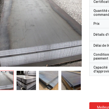
Certificat
Quantité 
command
Prix
Détails d
Délai de l
Condition
paiement
Capacité
d'approv
Meilleur