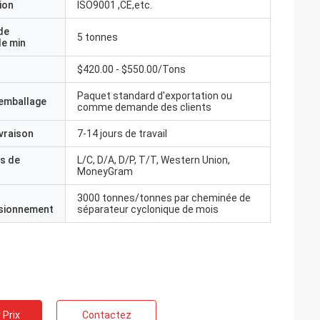
ion
ISO9001 ,CE,etc.
de
5 tonnes
e min
$420.00 - $550.00/Tons
Paquet standard d'exportation ou
'emballage
comme demande des clients
ivraison
7-14 jours de travail
s de
L/C, D/A, D/P, T/T, Western Union,
MoneyGram
3000 tonnes/tonnes par cheminée de
isionnement
séparateur cyclonique de mois
 Prix
Contactez