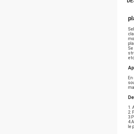
DE
pl
Sel
cla
mol
pla
Se 
str
etc
Ap
En 
sou
mac
De
1. 
2.
3.
4.A
le 