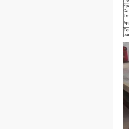
Lo
Ép
Ca
Te
Ap
Te
pa