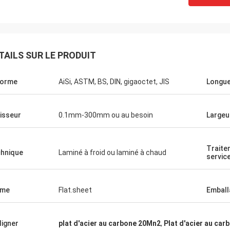
TAILS SUR LE PRODUIT
norme
AiSi, ASTM, BS, DIN, gigaoctet, JIS
Longu
isseur
0.1mm-300mm ou au besoin
Largeu
Traite
hnique
Laminé à froid ou laminé à chaud
servic
rme
Flat.sheet
Emball
ligner
plat d'acier au carbone 20Mn2
,
Plat d'acier au car