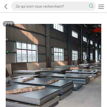
2
/
5