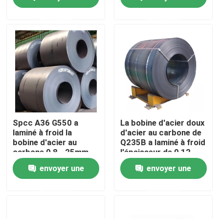
demande
demande
Visite d'usine
Contrôle de qualité
Contactez-nous
Demandez une citation
Spcc A36 G550 a
La bobine d'acier doux
laminé à froid la
d'acier au carbone de
bobine d'acier au
Q235B a laminé à froid
Pièces de four de chaudière
carbone 0,8 - 25mm
l'épaisseur de 0,12 -
de 4mm
envoyer une
envoyer une
Pièces de chaudière de charbon
demande
demande
plat d'acier au carbone