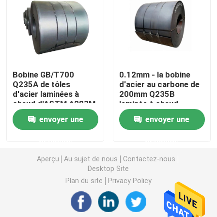
Tuyau d'acier sans couture
Tuyau sans couture d'alliage
Bobine GB/T700
0.12mm - la bobine
Q235A de tôles
d'acier au carbone de
Tuyau à haute pression de chaudière
d'acier laminées à
200mm Q235B
chaud d'ASTM A283M
laminée à chaud
Gr.D JIS G3101
acceptent la coutume
Tuyau d'acier de précision
envoyer une
envoyer une
demande
demande
Boucliers de tube de chaudière
Aperçu
Au sujet de nous
Contactez-nous
Desktop Site
Buse d'air de chaudière
Plan du site
Privacy Policy
Barre à chaînes de grille