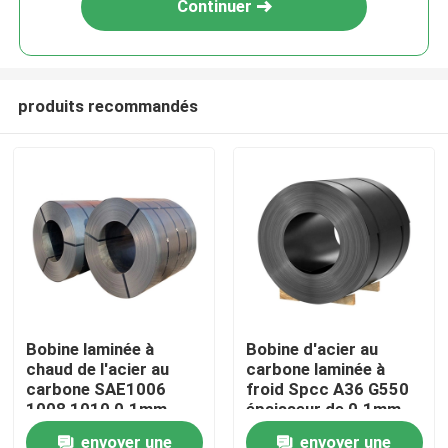
Continuer
produits recommandés
Maison
Bobine laminée à
Bobine d'acier au
chaud de l'acier au
carbone laminée à
Produits
carbone SAE1006
froid Spcc A36 G550
1008 1010 0.1mm -
épaisseur de 0.1mm -
300mm
de 300mm
envoyer une
envoyer une
Au sujet de nous